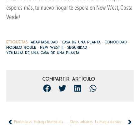
esperes más, tu nuevo hogar te espera en New West, Costa
Verde!
-
-
-
Etiquetas:
adaptabilidad
casa de una planta
comodidad
-
-
-
Modelo Roble
New West II
Seguridad
ventajas de una casa de una planta
Compartir artículo
Preventa vs. Entrega Inmediata: Siguiendo tu Brújula Inmobiliaria para la Decisión Correcta
Oasis urbanos: La magia de vivir en el corazón de la ciudad